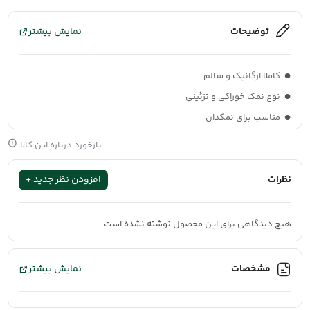
توضیحات
نمایش بیشتر
کاملا ارگانیک و سالم
نوع نمک خوراکی و تزئینی
مناسب برای نمکدان
رنگ نمک صورتی روشن
بازخورد درباره این کالا
100% طبیعی و بدون مواد افزودنی
نمک صورتی گرمسار
با دانه‌بندی متوسط و ایده‌آل برای نمکدان، محصولی
نظرات
افزودن نظر جدید +
تولید شده در شهر گرمسار استان سمنان
منحصربه‌فرد است که طعمی خالص و واقعی را به سفره شما می‌آورد و
همزمان به عنوان عنصری زیبا، دکوراسیون آشپزخانه و میز پذیرایی شما را
هیچ دیدگاهی برای این محصول نوشته نشده است.
ارتقا می‌بخشد. این نمک، که با دقت در منطقه غنی گرمسار استان سمنان
از سنگ نمک های طبیعی فرآوری شده، گنجینه‌ای از مواد معدنی طبیعی
مشخصات
نمایش بیشتر
است و جایگزینی سالم و لوکس برای نمک‌های تصفیه شده محسوب
می‌شود.